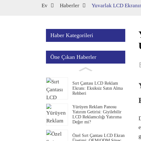
Ev
Haberler
Yuvarlak LCD Ekranın 
Haber Kategorileri
Öne Çıkan Haberler
Sırt Çantası LCD Reklam
Ekranı: Eksiksiz Satın Alma
Rehberi
Yürüyen Reklam Panosu
Yatırım Getirisi: Giyilebilir
LCD Reklamcılığı Yatırıma
D
Değer mi?
e
g
Özel Sırt Çantası LCD Ekran
Üretimi: OEM/ODM Süreç