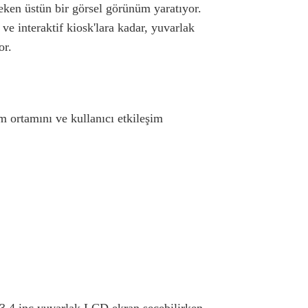
eken üstün bir görsel görünüm yaratıyor.
 ve interaktif kiosk'lara kadar, yuvarlak
or.
m ortamını ve kullanıcı etkileşim
 3,4 inç yuvarlak LCD ekran seçebilirken,