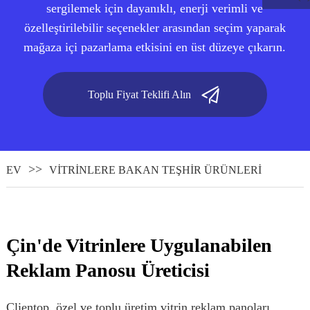
sergilemek için dayanıklı, enerji verimli ve
özelleştirilebilir seçenekler arasından seçim yaparak
mağaza içi pazarlama etkisini en üst düzeye çıkarın.
Toplu Fiyat Teklifi Alın
EV
VITRINLERE BAKAN TEŞHIR ÜRÜNLERI
.
Çin'de Vitrinlere Uygulanabilen
Reklam Panosu Üreticisi
Clientop, özel ve toplu üretim vitrin reklam panoları