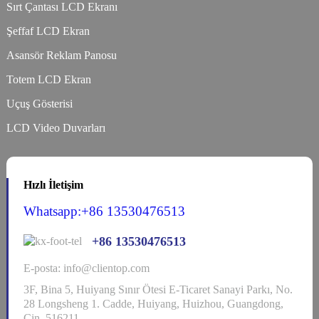
Sırt Çantası LCD Ekranı
Şeffaf LCD Ekran
Asansör Reklam Panosu
Totem LCD Ekran
Uçuş Gösterisi
LCD Video Duvarları
Hızlı İletişim
Whatsapp:+86 13530476513
+86 13530476513
E-posta: info@clientop.com
3F, Bina 5, Huiyang Sınır Ötesi E-Ticaret Sanayi Parkı, No.
28 Longsheng 1. Cadde, Huiyang, Huizhou, Guangdong,
Çin, 516211