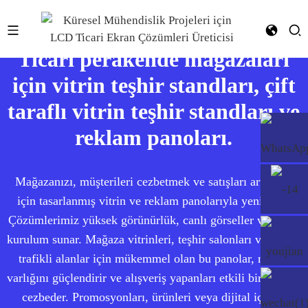
Ticari perakende mağazaları
için vitrin teşhir standları, çift
taraflı vitrin teşhir standları ve
reklam panoları.
Mağazanızı, müşterileri cezbetmek ve satışları artırmak
için tasarlanmış vitrin ve reklam panolarıyla yenileyin.
Çözümlerimiz yüksek görünürlük, canlı görseller ve kolay
kurulum sunar. Mağaza vitrinleri, teşhir salonları ve yoğun
trafikli alanlar için mükemmel olan bu panolar, marka
varlığını güçlendirir ve alışveriş yapanları etkili bir şekilde
cezbeder. Promosyonları, ürünleri veya dijital içeriği