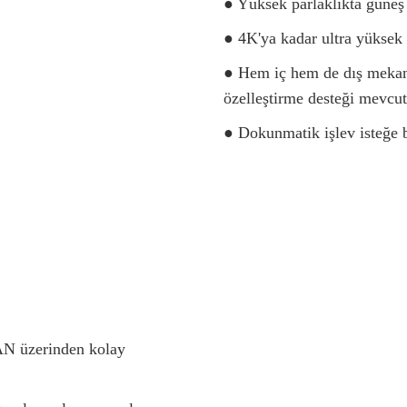
● Yüksek parlaklıkta güneş 
● 4K'ya kadar ultra yüksek
● Hem iç hem de dış mekanla
özelleştirme desteği mevcut
● Dokunmatik işlev isteğe b
AN üzerinden kolay