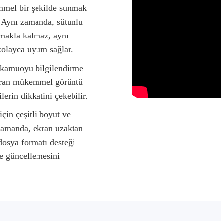
mmel bir şekilde sunmak
. Aynı zamanda, sütunlu
lmakla kalmaz, aynı
kolayca uyum sağlar.
a kamuoyu bilgilendirme
Ekran mükemmel görüntü
ilerin dikkatini çekebilir.
için çeşitli boyut ve
zamanda, ekran uzaktan
osya formatı desteği
ve güncellemesini