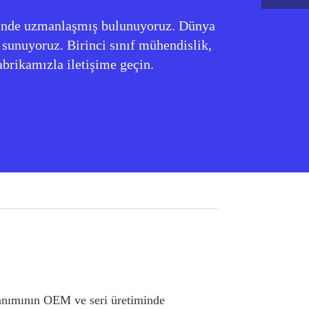
iminde uzmanlaşmış bulunuyoruz. Dünya
 sunuyoruz. Birinci sınıf mühendislik,
brikamızla iletişime geçin.
donanımının OEM ve seri üretiminde