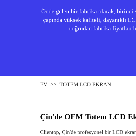
Önde gelen bir fabrika olarak, birin
çapında yüksek kaliteli, dayanıklı LC
doğrudan fabrika fiyatland
EV
TOTEM LCD EKRAN
Çin'de OEM Totem LCD Ekr
Clientop, Çin'de profesyonel bir LCD ekran 