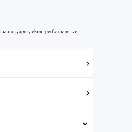
onanım yapısı, ekran performansı ve
›
›
⌄