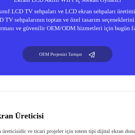
ci sınıf LCD TV sehpaları ve LCD ekran sehpaları üret
D TV sehpalarının toptan ve özel tasarım seçeneklerini
ırması ve güvenilir OEM/ODM hizmetleri için bugün fa
OEM Projenizi Tartışın
an Üreticisi
üreticisidir ve ticari projeler için totem tipi dijital ekran 