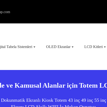
op.com
jital Tabela Sistemleri
OLED Ekranlar
LCD Kitleri
e ve Kamusal Alanlar için Totem 
Dokunmatik Ekranlı Kiosk Totem 43 inç 49 inç 55 inç
Ekranı LCD Akıllı WIFI İç Mekan Oynatıcı