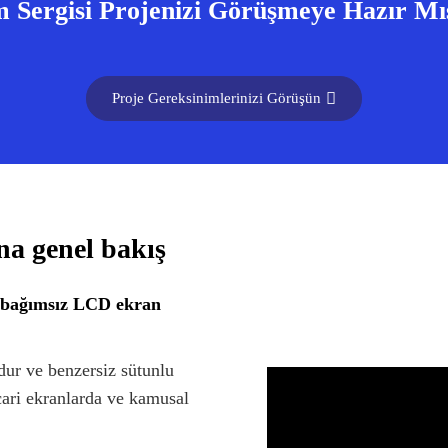
 Sergisi Projenizi Görüşmeye Hazır Mı
Proje Gereksinimlerinizi Görüşün
na genel bakış
n bağımsız LCD ekran
dur ve benzersiz sütunlu
cari ekranlarda ve kamusal