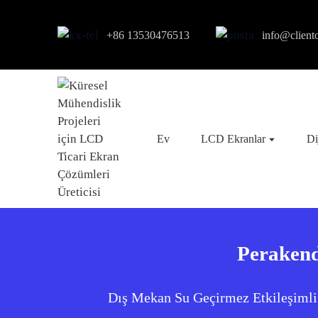
+86 13530476513
info@client
Ev
LCD Ekranlar
Di
Perakend
Dış Mekan Su Geçirmez Etkileşimli 