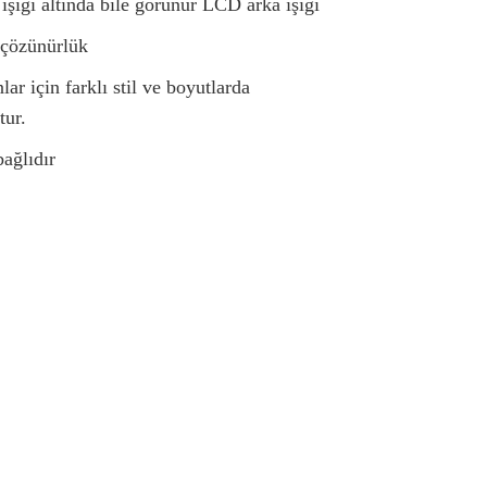
ışığı altında bile görünür LCD arka ışığı
 çözünürlük
r için farklı stil ve boyutlarda
tur.
ağlıdır