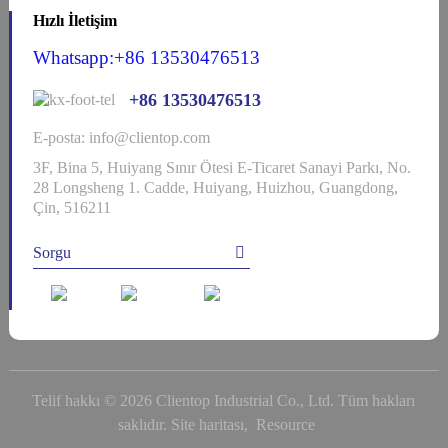
Hızlı İletişim
Whatsapp:+86 13530476513
+86 13530476513
E-posta: info@clientop.com
3F, Bina 5, Huiyang Sınır Ötesi E-Ticaret Sanayi Parkı, No.
28 Longsheng 1. Cadde, Huiyang, Huizhou, Guangdong,
Çin, 516211
Sorgu
Telif hakkı © 2026 Clientop Industrial Co., Ltd. Tüm hakları
saklıdır.
Site haritası,
Resource