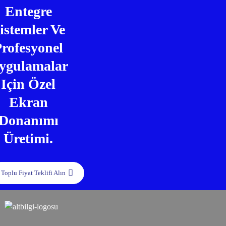
Entegre
istemler Ve
Profesyonel
ygulamalar
Için Özel
Ekran
Donanımı
Üretimi.
Toplu Fiyat Teklifi Alın