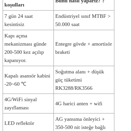
Bunu nasıl yaparız?
?
koşulları
7 gün 24 saat
Endüstriyel sınıf MTBF >
kesintisiz
50.000 saat
Kapı açma
mekanizması günde
Entegre gövde + amortisör
200-500 kez açılıp
braketi
kapanıyor.
Soğutma alanı + düşük
Kapalı asansör kabini
güç tüketimi
-20~60 ℃
RK3288/RK3566
4G/WiFi sinyal
4G harici anten + wifi
zayıflaması
AG yansıma önleyici +
LED reflektör
350-500 nit isteğe bağlı