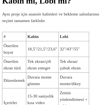
Kabin mi, Lobi mi?
Aynı proje için asansör kabinleri ve bekleme salonlarının
seçimi tamamen farklıdır.
#
Kabin
Lobi
Önerilen
18,5"/21,5"/23,6"
32"/43"/55"
boyut
Önerilen
Tek ekran/çift
Tek ekran/
ekran türü
ekran entegre
çubuk ekran
Duvara monte
Duvara
Düzenlemek
gömme
monte/dikey
Zemin
15-30 saniyelik
yönlendirmesi +
İçerirler
kısa video