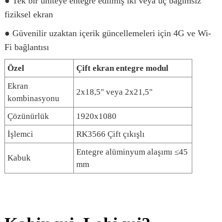
● Tek bir üniteye entegre edilmiş iki veya üç bağımsız
fiziksel ekran
● Güvenilir uzaktan içerik güncellemeleri için 4G ve Wi-
Fi bağlantısı
Özel
Çift ekran entegre modu
l
Ekran
2x18,5" veya 2x21,5"
kombinasyonu
Çözünürlük
1920x1080
İşlemci
RK3566 Çift çıkışlı
Entegre alüminyum alaşımı ≤45
Kabuk
mm