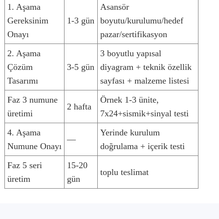
1. Aşama
Asansör
Gereksinim
1-3 gün
boyutu/kurulumu/hedef
Onayı
pazar/sertifikasyon
2. Aşama
3 boyutlu yapısal
Çözüm
3-5 gün
diyagram + teknik özellik
Tasarımı
sayfası + malzeme listesi
Faz 3 numune
Örnek 1-3 ünite,
2 hafta
üretimi
7x24+sismik+sinyal testi
4. Aşama
Yerinde kurulum
—
Numune Onayı
doğrulama + içerik testi
Faz 5 seri
15-20
toplu teslimat
üretim
gün