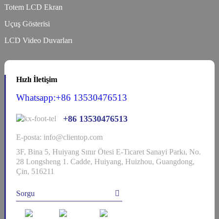
Totem LCD Ekran
Uçuş Gösterisi
LCD Video Duvarları
Hızlı İletişim
Whatsapp:+86 13530476513
+86 13530476513
E-posta: info@clientop.com
3F, Bina 5, Huiyang Sınır Ötesi E-Ticaret Sanayi Parkı, No.
28 Longsheng 1. Cadde, Huiyang, Huizhou, Guangdong,
Çin, 516211
Sorgu