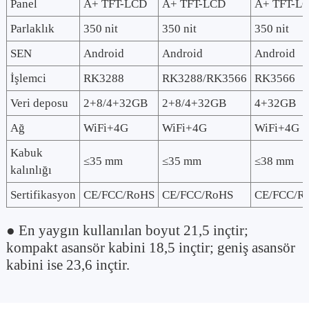
Panel
A+ TFT-LCD
A+ TFT-LCD
A+ TFT-L
Parlaklık
350 nit
350 nit
350 nit
SEN
Android
Android
Android
İşlemci
RK3288
RK3288/RK3566
RK3566
Veri deposu
2+8/4+32GB
2+8/4+32GB
4+32GB
Ağ
WiFi+4G
WiFi+4G
WiFi+4G
Kabuk
≤35 mm
≤35 mm
≤38 mm
kalınlığı
Sertifikasyon
CE/FCC/RoHS
CE/FCC/RoHS
CE/FCC/R
● En yaygın kullanılan boyut 21,5 inçtir;
kompakt asansör kabini 18,5 inçtir; geniş asansör
kabini ise 23,6 inçtir.