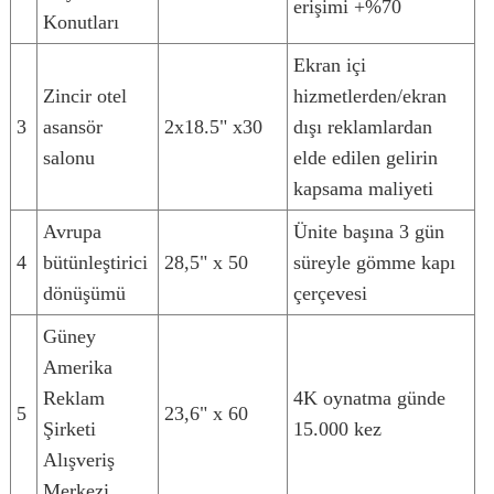
erişimi +%70
Konutları
Ekran içi
Zincir otel
hizmetlerden/ekran
3
asansör
2x18.5" x30
dışı reklamlardan
salonu
elde edilen gelirin
kapsama maliyeti
Avrupa
Ünite başına 3 gün
4
bütünleştirici
28,5" x 50
süreyle gömme kapı
dönüşümü
çerçevesi
Güney
Amerika
Reklam
4K oynatma günde
5
23,6" x 60
Şirketi
15.000 kez
Alışveriş
Merkezi