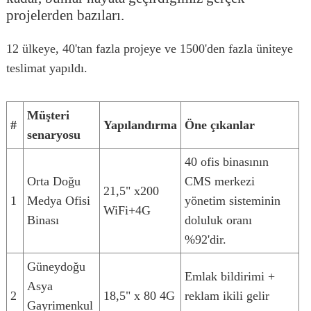
projelerden bazıları.
12 ülkeye, 40'tan fazla projeye ve 1500'den fazla üniteye
teslimat yapıldı.
Müşteri
#
Yapılandırma
Öne çıkanlar
senaryosu
40 ofis binasının
Orta Doğu
CMS merkezi
21,5" x200
1
Medya Ofisi
yönetim sisteminin
WiFi+4G
Binası
doluluk oranı
%92'dir.
Güneydoğu
Emlak bildirimi +
Asya
2
18,5" x 80 4G
reklam ikili gelir
Gayrimenkul