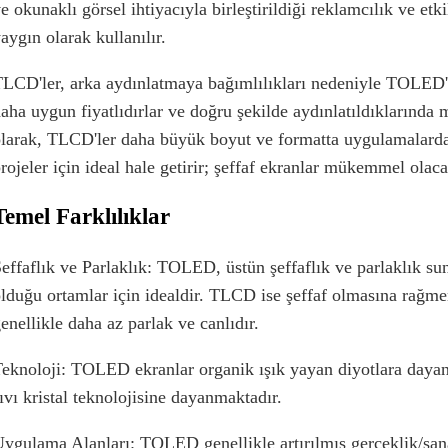
e okunaklı görsel ihtiyacıyla birleştirildiği reklamcılık ve etk
aygın olarak kullanılır.
LCD'ler, arka aydınlatmaya bağımlılıkları nedeniyle TOLED'le
aha uygun fiyatlıdırlar ve doğru şekilde aydınlatıldıklarınd
larak, TLCD'ler daha büyük boyut ve formatta uygulamalarda 
rojeler için ideal hale getirir; şeffaf ekranlar mükemmel olaca
Temel Farklılıklar
effaflık ve Parlaklık: TOLED, üstün şeffaflık ve parlaklık sun
lduğu ortamlar için idealdir. TLCD ise şeffaf olmasına rağmen
enellikle daha az parlak ve canlıdır.
eknoloji: TOLED ekranlar organik ışık yayan diyotlara daya
ıvı kristal teknolojisine dayanmaktadır.
ygulama Alanları: TOLED genellikle artırılmış gerçeklik/sanal