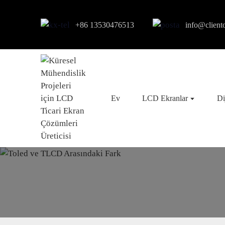
+86 13530476513
info@client
Ev
LCD Ekranlar
Di