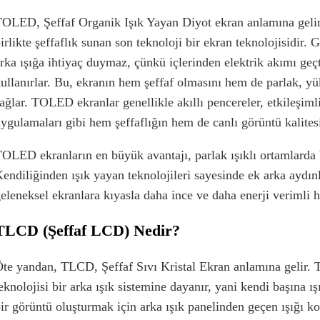
OLED, Şeffaf Organik Işık Yayan Diyot ekran anlamına gelir v
irlikte şeffaflık sunan son teknoloji bir ekran teknolojisidir
rka ışığa ihtiyaç duymaz, çünkü içlerinden elektrik akımı ge
ullanırlar. Bu, ekranın hem şeffaf olmasını hem de parlak, yü
ağlar. TOLED ekranlar genellikle akıllı pencereler, etkileşimli
ygulamaları gibi hem şeffaflığın hem de canlı görüntü kalites
OLED ekranların en büyük avantajı, parlak ışıklı ortamlarda b
endiliğinden ışık yayan teknolojileri sayesinde ek arka aydın
eleneksel ekranlara kıyasla daha ince ve daha enerji verimli ha
TLCD (Şeffaf LCD) Nedir?
te yandan, TLCD, Şeffaf Sıvı Kristal Ekran anlamına gelir.
eknolojisi bir arka ışık sistemine dayanır, yani kendi başına ı
ir görüntü oluşturmak için arka ışık panelinden geçen ışığı ko