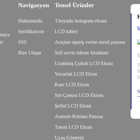
Navigasyon
Temel Ürünler
H
Hakkımızda
3 boyutlu hologram ekranı
Sertifikasyon
LCD kitleri
kamuya
ri
SSS
Araçtan sipariş verme menü panosu
Bize Ulaşın
Self servis ödeme kioskları/
E
Uzatılmış Çubuk LCD Ekran
3
S
Yuvarlak LCD Ekran
H
Kare LCD Ekran
S
Sırt Çantası LCD Ekranı
Şeffaf LCD Ekran
Asansör Reklam Panosu
Totem LCD Ekran
Uçuş Gösterisi