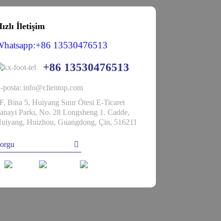
ızlı İletişim
Whatsapp:+86 13530476513
+86 13530476513
-posta: info@clientop.com
F, Bina 5, Huiyang Sınır Ötesi E-Ticaret
anayi Parkı, No. 28 Longsheng 1. Cadde,
uiyang, Huizhou, Guangdong, Çin, 516211
orgu