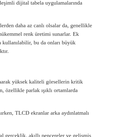
ileşimli dijital tabela uygulamalarında
rden daha az canlı olsalar da, genellikle
a mükemmel renk üretimi sunarlar. Ek
kullanılabilir, bu da onları büyük
ktır.
arak yüksek kaliteli görsellerin kritik
, özellikle parlak ışıklı ortamlarda
nırken, TLCD ekranlar arka aydınlatmalı
 gerçeklik, akıllı pencereler ve gelişmiş