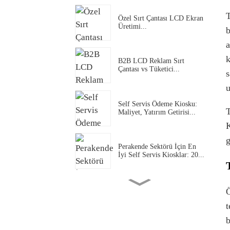
T
Özel Sırt Çantası LCD Ekran
Üretimi...
b
a
k
B2B LCD Reklam Sırt
Çantası vs Tüketici...
s
u
Self Servis Ödeme Kiosku:
T
Maliyet, Yatırım Getirisi...
K
g
Perakende Sektörü İçin En
İyi Self Servis Kiosklar: 20...
Dijital Araçtan Sipariş Menü
Ö
Panosu Nedir...
t
b