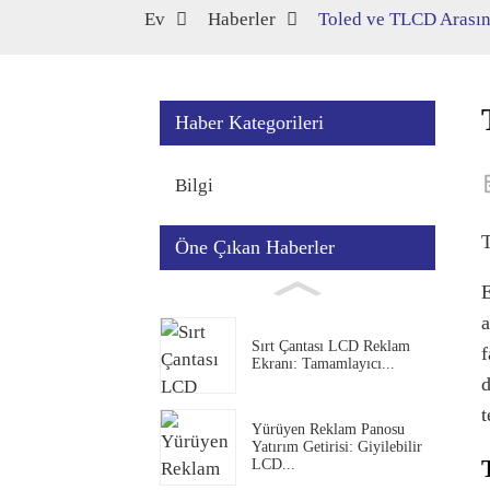
Ev
Haberler
Toled ve TLCD Arasın
Haber Kategorileri
Bilgi
T
Öne Çıkan Haberler
E
a
Sırt Çantası LCD Reklam
f
Ekranı: Tamamlayıcı...
d
t
Yürüyen Reklam Panosu
Yatırım Getirisi: Giyilebilir
LCD...