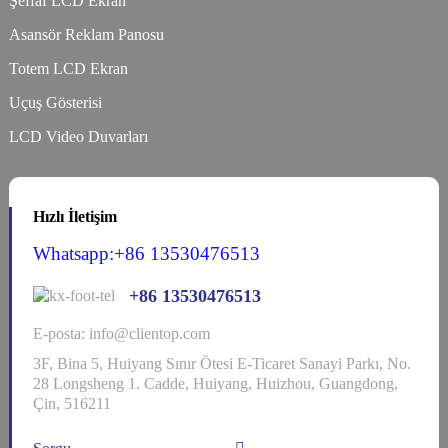
Şeffaf LCD Ekran
Asansör Reklam Panosu
Totem LCD Ekran
Uçuş Gösterisi
LCD Video Duvarları
Hızlı İletişim
Whatsapp:+86 13530476513
+86 13530476513
E-posta: info@clientop.com
3F, Bina 5, Huiyang Sınır Ötesi E-Ticaret Sanayi Parkı, No.
28 Longsheng 1. Cadde, Huiyang, Huizhou, Guangdong,
Çin, 516211