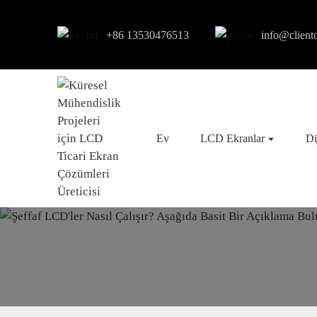
+86 13530476513
info@client
Ev
LCD Ekranlar
Di