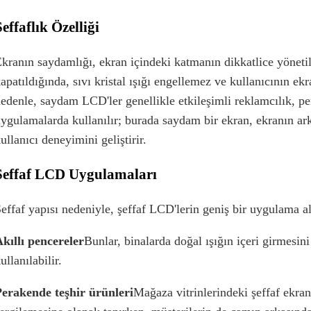
Şeffaflık Özelliği
kranın saydamlığı, ekran içindeki katmanın dikkatlice yöneti
apatıldığında, sıvı kristal ışığı engellemez ve kullanıcının ek
edenle, saydam LCD'ler genellikle etkileşimli reklamcılık, pera
ygulamalarda kullanılır; burada saydam bir ekran, ekranın a
ullanıcı deneyimini geliştirir.
Şeffaf LCD Uygulamaları
effaf yapısı nedeniyle, şeffaf LCD'lerin geniş bir uygulama al
kıllı pencereler
Bunlar, binalarda doğal ışığın içeri girmesini 
ullanılabilir.
erakende teşhir ürünleri
Mağaza vitrinlerindeki şeffaf ekranla