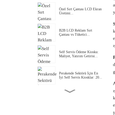
a
Özel Sırt Çantası LCD Ekran
y
Üretimi...
S
k
B2B LCD Reklam Sırt
Çantası vs Tüketici...
e
ı
Self Servis Ödeme Kiosku:
Maliyet, Yatırım Getirisi...
P
d
g
Perakende Sektörü İçin En
İyi Self Servis Kiosklar: 20...
ı
Dijital Araçtan Sipariş Menü
k
Panosu Nedir...
e
ş