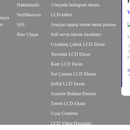
H
Hakkımızda
3 boyutlu hologram ekranı
Sertifikasyon
LCD kitleri
kamuya
ri
SSS
Araçtan sipariş verme menü panosu
Bize Ulaşın
Self servis ödeme kioskları/
E
Uzatılmış Çubuk LCD Ekran
3
S
Yuvarlak LCD Ekran
H
Kare LCD Ekran
S
Sırt Çantası LCD Ekranı
Şeffaf LCD Ekran
Asansör Reklam Panosu
Totem LCD Ekran
Uçuş Gösterisi
LCD Video Duvarları