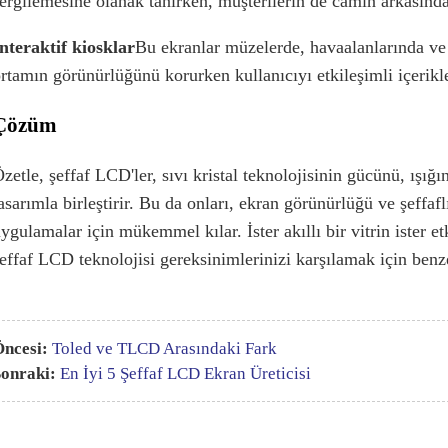
ergilemesine olanak tanırken, müşterilerin de camın arkasında
nteraktif kiosklar
Bu ekranlar müzelerde, havaalanlarında ve 
rtamın görünürlüğünü korurken kullanıcıyı etkileşimli içerikle
Çözüm
zetle, şeffaf LCD'ler, sıvı kristal teknolojisinin gücünü, ışığ
asarımla birleştirir. Bu da onları, ekran görünürlüğü ve şeffaf
ygulamalar için mükemmel kılar. İster akıllı bir vitrin ister et
effaf LCD teknolojisi gereksinimlerinizi karşılamak için benz
ncesi:
Toled ve TLCD Arasındaki Fark
onraki:
En İyi 5 Şeffaf LCD Ekran Üreticisi