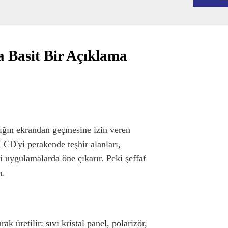
a Basit Bir Açıklama
ığın ekrandan geçmesine izin veren
 LCD'yi perakende teşhir alanları,
tli uygulamalarda öne çıkarır. Peki şeffaf
m.
k üretilir: sıvı kristal panel, polarizör,