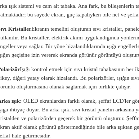
rka ışık sistemi ve cam alt tabaka. Ana fark, bu bileşenlerin
atmaktadır; bu sayede ekran, güç kapalıyken bile net ve şeffaf
ıvı Kristaller
Ekranın temelini oluşturan sıvı kristaller, pane
ullanılır. Bu kristaller, elektrik akımı uygulandığında yönlerini
ngeller veya sağlar. Bir yöne hizalandıklarında ışığı engellerle
şığın geçişine izin vererek ekranda görünür görüntüyü oluşturu
olarizör
Işığı kontrol etmek için sıvı kristal tabakasının her ik
ikey, diğeri yatay olarak hizalandı. Bu polarizörler, ışığın sı
örüntü oluşturmasına olanak sağlamak için birlikte çalışır.
Arka ışık:
OLED ekranlardan farklı olarak, şeffaf LCD'ler gör
şığa ihtiyaç duyar. Bu arka ışık, sıvı kristal panelin arkasına yer
ristalden ve polarizörden geçerek bir görüntü oluşturur. Şeffa
kran aktif olarak görüntü göstermediğinde bile arka ışıktan g
effaf hale getirmesidir.