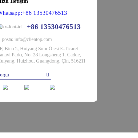
ızlı İletişim
Whatsapp:+86 13530476513
+86 13530476513
-posta: info@clientop.com
F, Bina 5, Huiyang Sınır Ötesi E-Ticaret
anayi Parkı, No. 28 Longsheng 1. Cadde,
uiyang, Huizhou, Guangdong, Çin, 516211
orgu