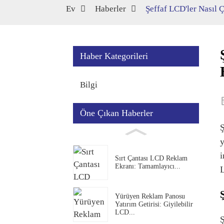
Ev
Haberler
Şeffaf LCD'ler Nasıl 
Haber Kategorileri
Bilgi
Öne Çıkan Haberler
Ş
y
i
Sırt Çantası LCD Reklam
Ekranı: Tamamlayıcı...
L
Yürüyen Reklam Panosu
Yatırım Getirisi: Giyilebilir
LCD...
Ş