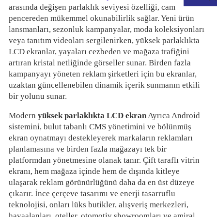
arasında değişen parlaklık seviyesi özelliği, cam
pencereden mükemmel okunabilirlik sağlar. Yeni ürün
lansmanları, sezonluk kampanyalar, moda koleksiyonları
veya tanıtım videoları sergilenirken, yüksek parlaklıkta
LCD ekranlar, yayaları cezbeden ve mağaza trafiğini
artıran kristal netliğinde görseller sunar. Birden fazla
kampanyayı yöneten reklam şirketleri için bu ekranlar,
uzaktan güncellenebilen dinamik içerik sunmanın etkili
bir yolunu sunar.
Modern
yüksek parlaklıkta LCD ekran
Ayrıca Android
sistemini, bulut tabanlı CMS yönetimini ve bölünmüş
ekran oynatmayı destekleyerek markaların reklamları
.
planlamasına ve birden fazla mağazayı tek bir
platformdan yönetmesine olanak tanır. Çift taraflı vitrin
ekranı, hem mağaza içinde hem de dışında kitleye
ulaşarak reklam görünürlüğünü daha da en üst düzeye
çıkarır. İnce çerçeve tasarımı ve enerji tasarruflu
teknolojisi, onları lüks butikler, alışveriş merkezleri,
havaalanları, oteller, otomotiv showroomları ve amiral