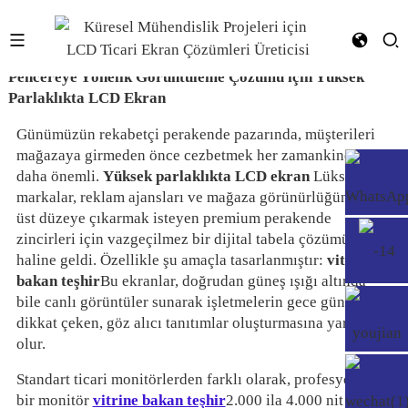
Pencereye Yönelik Görüntüleme Çözümü için Yüksek
Parlaklıkta LCD Ekran
Günümüzün rekabetçi perakende pazarında, müşterileri
mağazaya girmeden önce cezbetmek her zamankinden
daha önemli.
Yüksek parlaklıkta LCD ekran
Lüks
markalar, reklam ajansları ve mağaza görünürlüğünü en
üst düzeye çıkarmak isteyen premium perakende
zincirleri için vazgeçilmez bir dijital tabela çözümü
haline geldi. Özellikle şu amaçla tasarlanmıştır:
vitrine
bakan teşhir
Bu ekranlar, doğrudan güneş ışığı altında
bile canlı görüntüler sunarak işletmelerin gece gündüz
dikkat çeken, göz alıcı tanıtımlar oluşturmasına yardımcı
olur.
Standart ticari monitörlerden farklı olarak, profesyonel
bir monitör
vitrine bakan teşhir
2.000 ila 4.000 nit