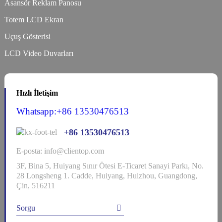
Asansör Reklam Panosu
Totem LCD Ekran
Uçuş Gösterisi
LCD Video Duvarları
Hızlı İletişim
Whatsapp:+86 13530476513
+86 13530476513
E-posta: info@clientop.com
3F, Bina 5, Huiyang Sınır Ötesi E-Ticaret Sanayi Parkı, No.
28 Longsheng 1. Cadde, Huiyang, Huizhou, Guangdong,
Çin, 516211
Sorgu