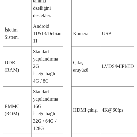
tanıma
özelliğini
destekler.
Android
İşletim
11&13/Debian
Kamera
USB
Sistemi
11
Standart
yapılandırma
DDR
Çıkış
2G
LVDS/MIPI/EDP
(RAM)
arayüzü
İsteğe bağlı
4G / 8G
Standart
yapılandırma
EMMC
16G
HDMI çıkışı
4K@60fps
(ROM)
İsteğe bağlı
32G / 64G /
128G