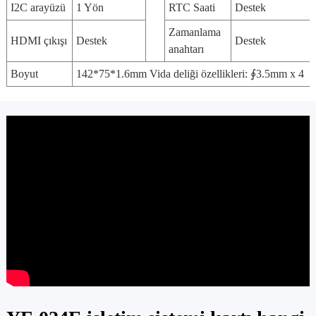
I2C arayüzü
1 Yön
RTC Saati
Destek
Zamanlama
HDMI çıkışı
Destek
Destek
anahtarı
Boyut
142*75*1.6mm Vida deliği özellikleri: ∮3.5mm x 4