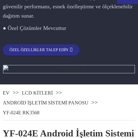
güvenilir performans, esnek özelleştirme ve ölçeklenebilir
dağıtım sunar.
● Özel Çözümler Mevcuttur
ÖZEL ÖZELLIKLER TALEP EDIN
.
EV
LCD KITLERI
ANDROID IŞLETIM SISTEMI PANOSU
YF-024E RK3568
YF-024E Android İşletim Sistemi