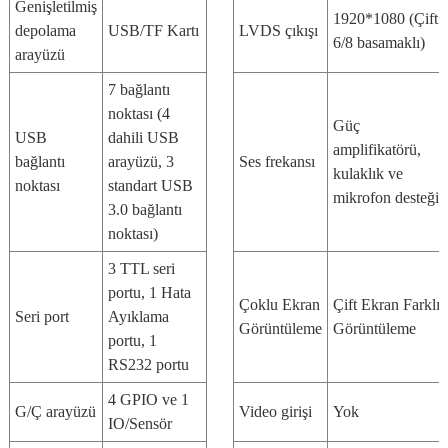
Genişletilmiş
1920*1080 (Çift
depolama
USB/TF Kartı
LVDS çıkışı
6/8 basamaklı)
arayüzü
7 bağlantı
noktası (4
Güç
USB
dahili USB
amplifikatörü,
bağlantı
arayüzü, 3
Ses frekansı
kulaklık ve
noktası
standart USB
mikrofon desteği.
3.0 bağlantı
noktası)
3 TTL seri
portu, 1 Hata
Çoklu Ekran
Çift Ekran Farklı
Seri port
Ayıklama
Görüntüleme
Görüntüleme
portu, 1
RS232 portu
4 GPIO ve 1
G/Ç arayüzü
Video girişi
Yok
IO/Sensör