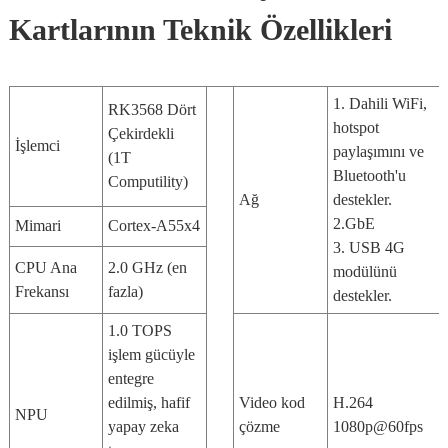
Kartlarının Teknik Özellikleri
1. Dahili WiFi,
RK3568 Dört
hotspot
Çekirdekli
İşlemci
paylaşımını ve
(1T
Bluetooth'u
Computility)
Ağ
destekler.
2.GbE
Mimari
Cortex-A55x4
3. USB 4G
CPU Ana
2.0 GHz (en
modülünü
Frekansı
fazla)
destekler.
1.0 TOPS
işlem gücüyle
entegre
edilmiş, hafif
Video kod
H.264
NPU
yapay zeka
çözme
1080p@60fps