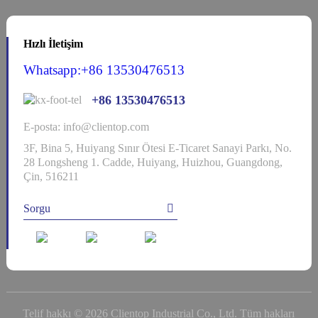
Hızlı İletişim
Whatsapp:+86 13530476513
+86 13530476513
E-posta: info@clientop.com
3F, Bina 5, Huiyang Sınır Ötesi E-Ticaret Sanayi Parkı, No.
28 Longsheng 1. Cadde, Huiyang, Huizhou, Guangdong,
Çin, 516211
Sorgu
Telif hakkı © 2026 Clientop Industrial Co., Ltd. Tüm hakları