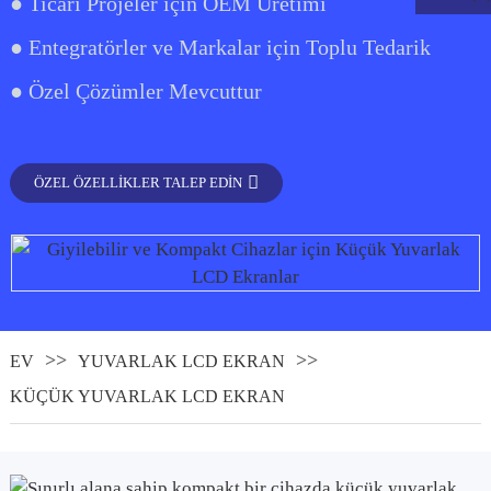
● Ticari Projeler için OEM Üretimi
● Entegratörler ve Markalar için Toplu Tedarik
● Özel Çözümler Mevcuttur
ÖZEL ÖZELLIKLER TALEP EDIN
.
EV
YUVARLAK LCD EKRAN
KÜÇÜK YUVARLAK LCD EKRAN