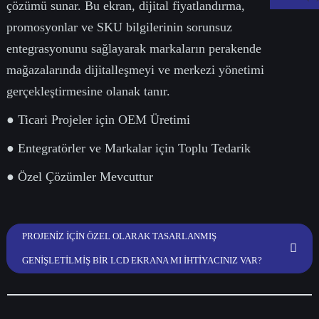
çözümü sunar. Bu ekran, dijital fiyatlandırma,
promosyonlar ve SKU bilgilerinin sorunsuz
entegrasyonunu sağlayarak markaların perakende
mağazalarında dijitalleşmeyi ve merkezi yönetimi
gerçekleştirmesine olanak tanır.
● Ticari Projeler için OEM Üretimi
● Entegratörler ve Markalar için Toplu Tedarik
● Özel Çözümler Mevcuttur
.
PROJENIZ IÇIN ÖZEL OLARAK TASARLANMIŞ
GENIŞLETILMIŞ BIR LCD EKRANA MI IHTIYACINIZ VAR?