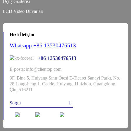
Uçuş Gösterisi
LCD Video Duvarları
Hızlı İletişim
Whatsapp:+86 13530476513
+86 13530476513
E-posta: info@clientop.com
3F, Bina 5, Huiyang Sınır Ötesi E-Ticaret Sanayi Parkı, No.
28 Longsheng 1. Cadde, Huiyang, Huizhou, Guangdong,
Çin, 516211
Sorgu