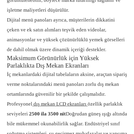
görüntülenebilir, böylece marka tutarlılığı sağlanır ve
işletme maliyetleri düşürülür.
Dijital menü panoları ayrıca, müşterilerin dikkatini
çeken ve ek satın alımları teşvik eden videolar,
animasyonlar ve yüksek çözünürlüklü yemek görselleri
de dahil olmak üzere dinamik içeriği destekler.
Maksimum Görünürlük için Yüksek
Parlaklıkta Dış Mekan Ekranları
İç mekanlardaki dijital tabelaların aksine, araçtan sipariş
verme noktalarındaki menü panoları zorlu dış mekan
ortamlarında güvenilir bir şekilde çalışmalıdır.
Profesyonel
dış mekan LCD ekranları
özellik parlaklık
seviyeleri
2500 ila 3500 nit
Doğrudan güneş ışığı altında
bile mükemmel okunabilirlik sağlar. Endüstriyel sınıf
soğutma sistemleri, su geçirmez muhafazalar ve yansıma