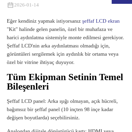
2026-01-14
Eğer kendiniz yapmak istiyorsanız
şeffaf LCD ekran
"Kit" halinde gelen panelin, özel bir muhafaza ve
harici aydınlatma sistemiyle monte edilmesi gerekiyor.
Şeffaf LCD'nin arka aydınlatması olmadığı için,
görüntüleri sergilemek için aydınlık bir ortama veya
özel bir vitrine ihtiyaç duyuyor.
Tüm Ekipman Setinin Temel
Bileşenleri
.
Şeffaf LCD panel: Arka ışığı olmayan, açık hücreli,
bağımsız bir şeffaf panel (10 inçten 98 inçe kadar
değişen boyutlarda) seçebilirsiniz.
Analogdan dijitale dönüştürücü kartı: HDMI veya