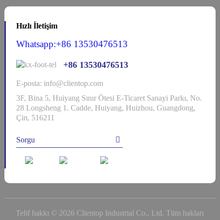
Hızlı İletişim
Whatsapp:+86 13530476513
+86 13530476513
E-posta: info@clientop.com
3F, Bina 5, Huiyang Sınır Ötesi E-Ticaret Sanayi Parkı, No.
28 Longsheng 1. Cadde, Huiyang, Huizhou, Guangdong,
Çin, 516211
Sorgu
Telif hakkı © 2026 Clientop Industrial Co., Ltd. Tüm hakları