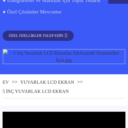
● Entegratörler ve Markalar için Toplu Tedarik
● Özel Çözümler Mevcuttur
ÖZEL ÖZELLIKLER TALEP EDIN
EV
YUVARLAK LCD EKRAN
.
5 İNÇ YUVARLAK LCD EKRAN