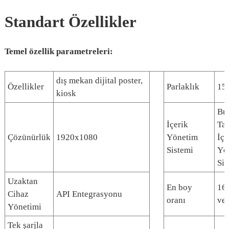
Standart Özellikler
Temel özellik parametreleri:
dış mekan dijital poster,
Özellikler
Parlaklık
15
kiosk
Bu
İçerik
Tab
Çözünürlük
1920x1080
Yönetim
İçe
Sistemi
Yö
Sis
Uzaktan
En boy
16
Cihaz
API Entegrasyonu
oranı
ve
Yönetimi
Tek şarjla