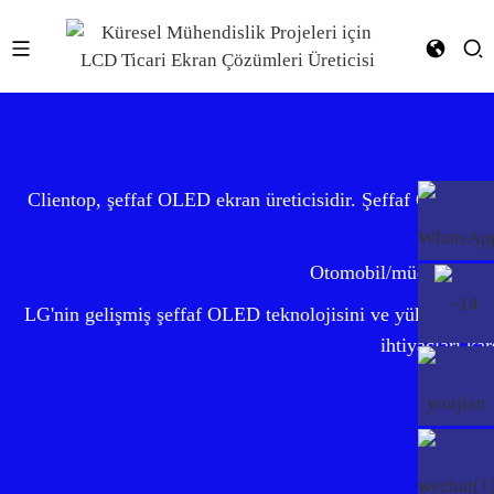
Clientop, şeffaf OLED ekran üreticisidir. Şeffaf OLED ekr
Otomobil/mücevher fuarı
LG'nin gelişmiş şeffaf OLED teknolojisini ve yüksek kalite
ihtiyaçları ka