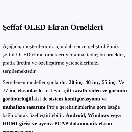
Şeffaf OLED Ekran Örnekleri
Aşağıda, müşterilerimiz için daha önce geliştirdiğimiz
şeffaf OLED ekran örnekleri yer almaktadır; bu örnekler,
pratik üretim ve özelleştirme yeteneklerimizi
sergilemektedir.
Sergilenen modeller şunlardır:
30 inç
,
48 inç
,
55 inç
, Ve
77 inç ekranlar
destekleyici
çift ​​taraflı video ve görüntü
görünürlüğü
İkisi de
sistem konfigürasyonu ve
muhafaza tasarımı
Proje gereksinimlerine göre isteğe
bağlı olarak özelleştirilebilir.
Android, Windows veya
HDMI girişi ve ayrıca PCAP dokunmatik ekran
entegrasyonu.
.